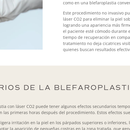
como en una blefaroplastia conven
Este procedimiento no invasivo pue
láser CO2 para eliminar la piel so
logrando una apariencia más firme 
el paciente esté cómodo durante e
tiempo de recuperación en compara
tratamiento no deja cicatrices vis
quienes buscan resultados efectiv
RIOS DE LA BLEFAROPLASTI
astia con láser CO2 puede tener algunos efectos secundarios tempo
en las primeras horas después del procedimiento. Estos efectos s
gera irritación en la piel en los párpados superiores o inferiore
notar la aparición de pequeñas costras en la zona tratada, que gen